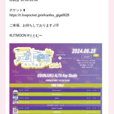
チケット⏬
https://t.livepocket.jp/e/kanfes_giga0628
ご来場、お待ちしております🌙🐰
#LITMOON #りとむー