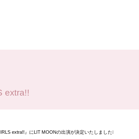
extra!!
GIRLS extra!!』にLIT MOONの出演が決定いたしました❕