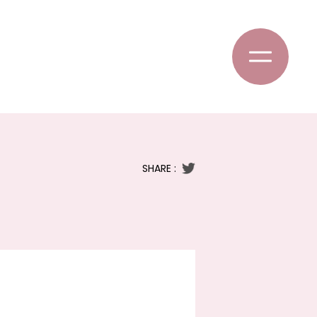
SHARE :