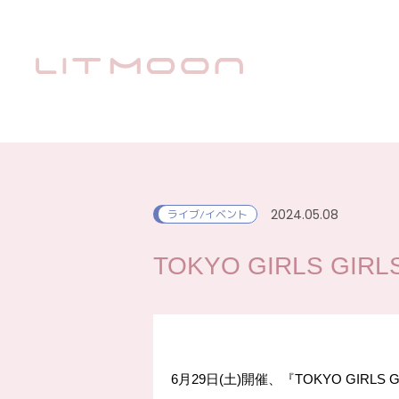
2024.05.08
ライブ/イベント
TOKYO GIRLS GIRLS 
6月29日(土)開催、『TOKYO GIRLS 