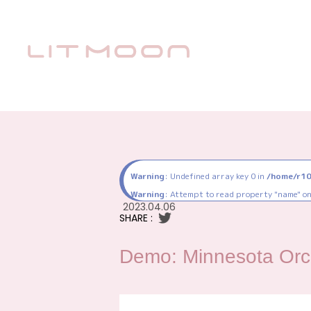
Warning
: Undefined array key 0 in
/home/r10
Warning
: Attempt to read property "name" on
2023.04.06
SHARE :
Demo: Minnesota Orc