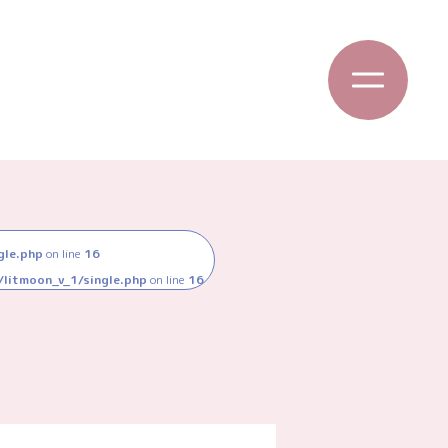
gle.php
on line
16
litmoon_v_1/single.php
on line
16