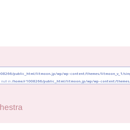
08266/public_html/litmoon.jp/wp/wp-content/themes/litmoon_v_1/sin
 null in
/home/r1008266/public_html/litmoon.jp/wp/wp-content/themes/
hestra