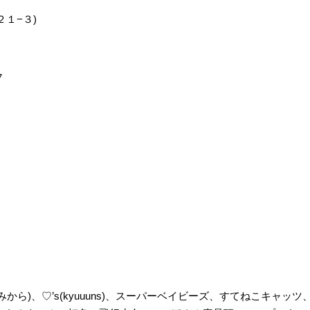
２１−３)
7
きみから)、♡’s(kyuuuns)、スーパーベイビーズ、すてねこキャッツ