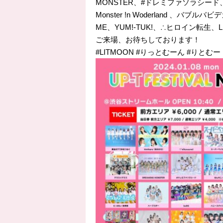
MONSTER、#ドレミファソラシード
Monster !n Woderland 、
ME、YUM!-TUK!、∴ヒロイン転生、LIT 
ご来場、お待ちしております！
#LITMOON #りっとむーん #りとむー