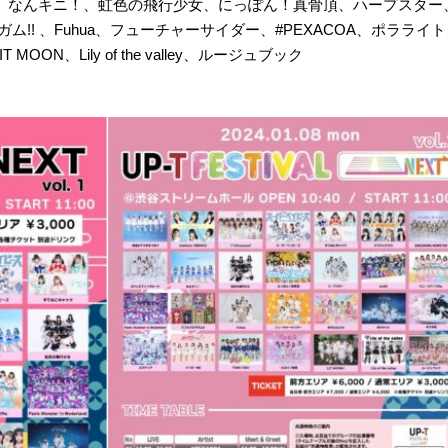
、なんキニ！、虹色の飛行少女、にっぽん！真骨頂、ハープスター、bu
バブルバビデガム!! 、Fuhua、フューチャーサイダー、#PEXACOA、
MOON、Lily of the valley、ルージュブック