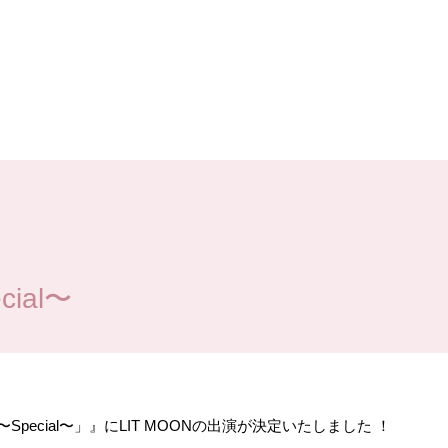
cial〜
！〜Special〜」』にLIT MOONの出演が決定いたしました
！