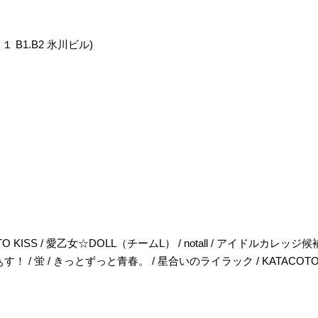
１ B1.B2 氷川ビル)
TO KISS / 愛乙女☆DOLL（チームL） / notall / アイドルカレッジ候
す！ / 蛍 / きっとずっと青春。 / 星合いのライラック / KATACOTO＊BANK