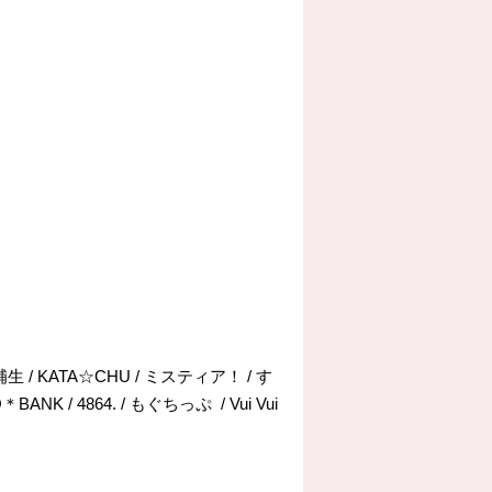
補生 / KATA☆CHU / ミスティア！ / す
 / 4864. / もぐちっぷ / Vui Vui