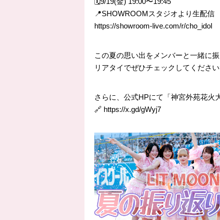
🗓️9/19(金) 19:00〜19:45
📍SHOWROOMスタジオより生配信
https://showroom-live.com/r/cho_idol
この夏の思い出をメンバーと一緒に振
リアタイでぜひチェックしてください
さらに、公式HPにて「神宮外苑花火大
🔗
https://x.gd/gWyj7