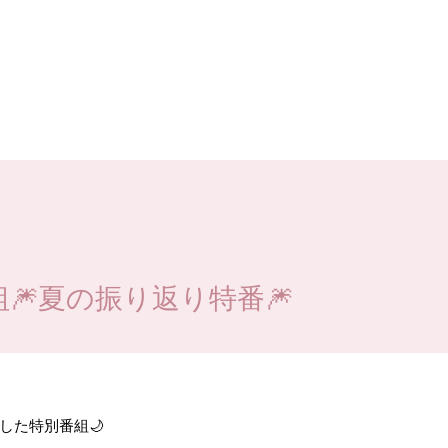
組🎆夏の振り返り特番🎆
した特別番組🌙