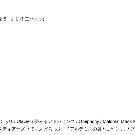
目２８−１１ 不二ハイツ
)
りくらり / UtaGe! / 夢みるアドレセンス / Onephony / Malcolm Ma
ARS-ティアーズ- / てぃあどろっぷ！ / アルテミスの翼 / にとくり。/ プエ