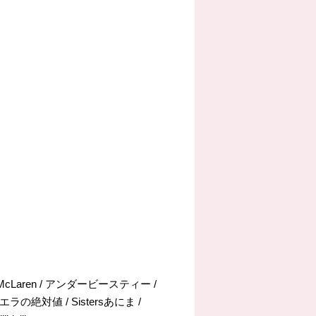
sk McLaren / アンダービースティー /
ラの絶対値 / Sistersあにま /