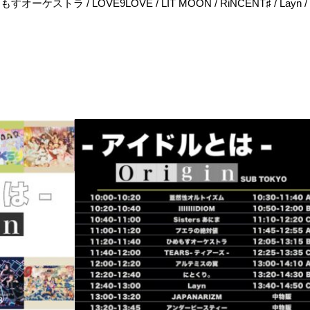
オーケストラ / LOVE9LOVE / LIT MOON / RiNCENT♯ / Layn / iiii