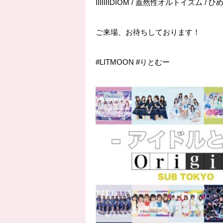
IIIIIIIDIOM / 蓋然性オルトイズム / ひめもす
ご来場、お待ちしております！
#LITMOON
#りとむー