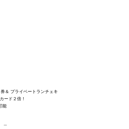
ク券＆ プライベートランチェキ
カード２倍！
可能
267 ＿