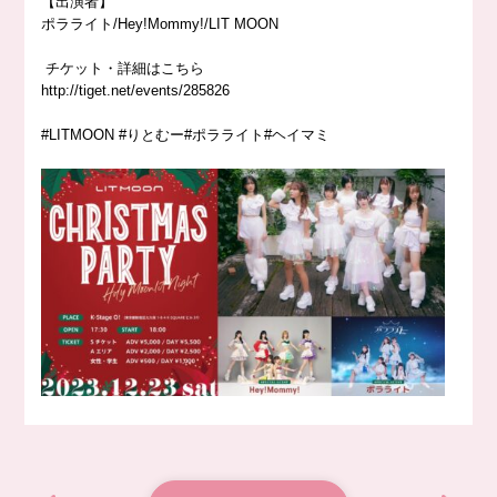
【出演者】
ポラライト/Hey!Mommy!/LIT MOON
チケット・詳細はこちら
http://
tiget.net/events/285826
#LITMOON #りとむー#ポラライト#ヘイマミ