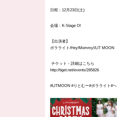
日程：12月23日(土)
会場：K-Stage O!
【出演者】
ポラライト/Hey!Mommy!/LIT MOON
チケット・詳細はこちら
http://
tiget.net/events/285826
#LITMOON #りとむー#ポラライト#