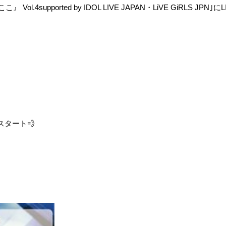
ここ』 Vol.4supported by IDOL LIVE JAPAN・LiVE GiRLS JP
スタート💨