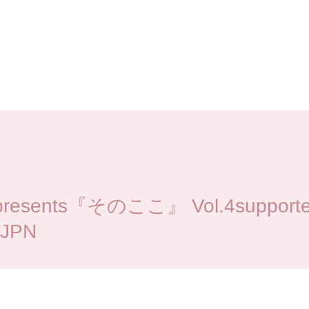
presents『そのここ』 Vol.4supported
 JPN