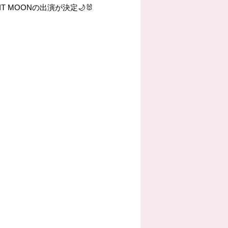
N｣にLIT MOONの出演が決定🌙🐰