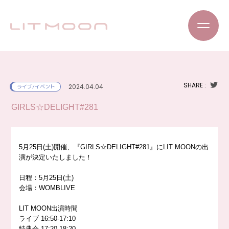
SHARE :
2024.04.04
ライブ/イベント
GIRLS☆DELIGHT#281
5月25日(土)開催、『GIRLS☆DELIGHT#281』にLIT MOONの出
演が決定いたしました！
日程：5月25日(土)
会場：WOMBLIVE
LIT MOON出演時間
ライブ 16:50-17:10
特典会 17:20-18:20