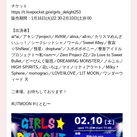
チ
ケット
https://t.livepocket.jp/e/girls_delight253
販売期間：1月16日(火)22:30-2月10日(土)9:00
【出演者】
ai*ai／アキシブproject／AVAM／alma／all-in／カリスマめんざ
いふっ！／シークレットシャノワール／Sweet Alley／夜宙
☆ShiNew’／彗星♩droptune°／スポポポポニー／整形アイドル
プロジェクト〜私+ism〜／Zero Project Z2／2o Love to Sweet
Bullet／どーぴんぐ疑惑／DREAMING MONSTER／ノルニル／
HIGH SPIRITS／花いろは／マイノリティアラート／Milky＊
Sphene／momograci／LOVE9LOVE／LIT MOON／ワンダーウ
ィード 天
ご来場、お待ちしております！
#LITMOON
#りとむー