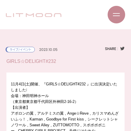
SHARE :
2023.10.05
ライブ/イベント
GIRLS☆DELIGHT#232
11月4日(土)開催、『GIRLS☆DELIGHT#232 』に出演決定いた
しました❕
会場：神田明神ホール
（東京都東京都千代田区外神田2-16-2）
【出演者】
アポロンの翼 , アルテミスの翼 , Ange☆Reve , カリスマめんざ
いふっ！ , Karman , Goodbye for First kiss , シークレットシャ
ノワール , Sweet Alley , ZUTTOMOTTO , スポポポポニ
ー , CHERRY GIRLS PROJECT , 天使にはなれな