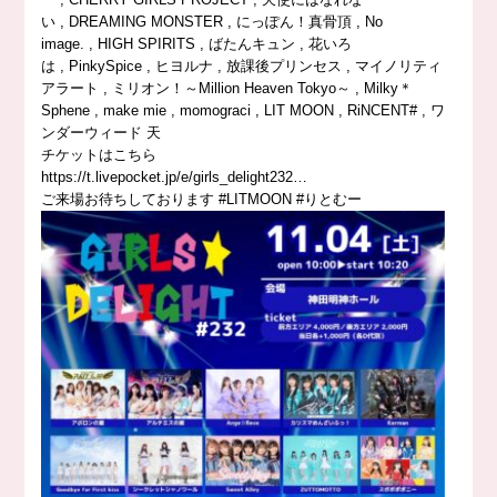
い , DREAMING MONSTER , にっぽん！真骨頂 , No
image. , HIGH SPIRITS , ばたんキュン , 花いろ
は , PinkySpice , ヒヨルナ , 放課後プリンセス , マイノリティ
アラート , ミリオン！～Million Heaven Tokyo～ , Milky＊
Sphene , make mie , momograci , LIT MOON , RiNCENT# , ワ
ンダーウィード 天
チケットはこちら
https://
t.livepocket.jp/e/girls_deligh
t232
…
ご来場お待ちしております
#LITMOON
#りとむー