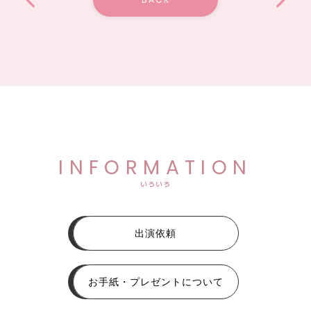
INFORMATION
いろいろ
出演依頼
お手紙・プレゼントについて