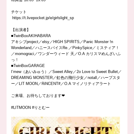
チケット
https://
t.livepocket.jp/e/girlslight_sp
【出演者】
■TwinBoxAKIHABARA
アキシブproject／elsy／HIGH SPIRITS／Panic Monster !n
Wonderland／ハニースパイスRe.／PinkySpice／ミスティア！
／momograci／ワンダーウィード 天／O.A カリスマめんざいふ
っ！
■TwinBoxGARAGE
I’mew（あいみゅう）／Sweet Alley／2o Love to Sweet Bullet／
DREAMING MONSTER／虹色の飛行少女／notall／ハープスタ
ー／LIT MOON／RiNCENT#／O.A マイノリティアラート
ご来場、お待ちしております❤︎
#LITMOON
#りとむー