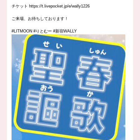
チケット
https://
t.livepocket.jp/e/wally1226
ご来場、お待ちしております！
#LITMOON
#りとむー
#新宿WALLY