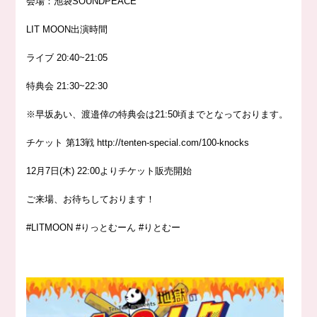
会場：池袋SOUNDPEACE
LIT MOON出演時間
ライブ 20:40~21:05
特典会 21:30~22:30
※早坂あい、渡邉倖の特典会は21:50頃までとなっております。
チケット
第13戦
http://
tenten-special.com/100-knocks
12月7日(木) 22:00よりチケット販売開始
ご来場、お待ちしております！
#LITMOON #りっとむーん #りとむー