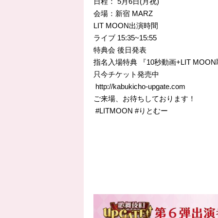
日程： 5月6日(月祝)
会場：新宿 MARZ
LIT MOON出演時間
ライブ
15:35
~15:55
特典会 後日発表
指名入場特典 『10秒動画+LIT MOO
只今チケット発売中
http://
kabukicho-upgate.com
ご来場、お待ちしております！
#LITMOON
#りとむー