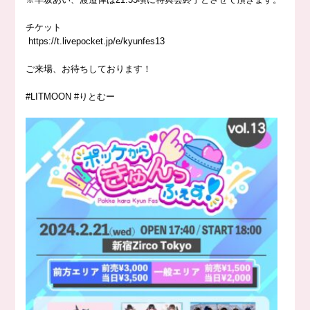
チケット
https://
t.livepocket.jp/e/kyunfes13
ご来場、お待ちしております！
#LITMOON
#りとむー