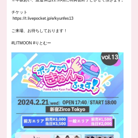
チケット
https://
t.livepocket.jp/e/kyunfes13
ご来場、お待ちしております！
#LITMOON
#りとむー