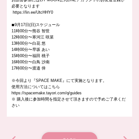
必要となります
https://
lin.ee/UtcHHY0
◾︎9月17日(日)スケジュール
11時00分〜熊谷 智世
12時00分〜寒河江 咲菜
13時00分〜白花 悠
14時00分〜早坂 あい
15時00分〜福田 桃子
16時00分〜白鳥 沙南
17時00分〜渡邉 倖
※今回より『SPACE MAKE』にて実施となります。
使用方法についてはこちら
https://
spacemake.tayori.com/q/guides
※ 購入後に参加時間を指定させて頂きますので予めご了承くだ
さい