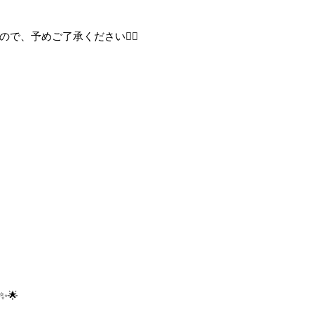
、予めご了承ください🙇‍♀️
!✨🌟