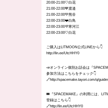
20:00-21:00🤍白花
21:00-22:00💙渡邉
21:00-22:00💚熊谷
22:00-23:00❤️白鳥
22:00-23:00💜寒河江
22:00-23:00🤍白花
ご購入はLITMOON公式LINEから👇
http://lin.ee/UtcHHY0
📣オンライン個別お話会は『SPACE
参加方法はこちらをチェック👇
🔗http://spacemake.tayori.com/q/guide
🎟『SPACEMAKE』の利用には、L
登録はこちら👇
🔗http://lin.ee/UtcHHY0