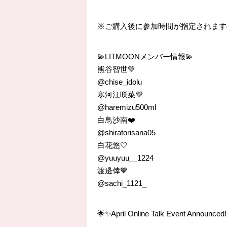
※ご購入後に参加時間が指定されますので
💫LITMOONメンバー情報💫
熊谷智世💚
@chise_idolu
寒河江咲菜💜
@haremizu500ml
白鳥沙南❤️
@shiratorisana05
白花悠🤍
@yuuyuu__1224
渡邊倖💙
@sachi_1121_
🌟✨April Online Talk Event Announced