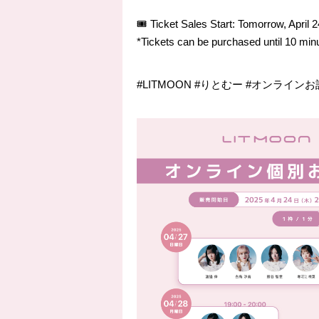
🎟 Ticket Sales Start: Tomorrow, April 
*Tickets can be purchased until 10 minu
#LITMOON #りとむー #オンラインお話会