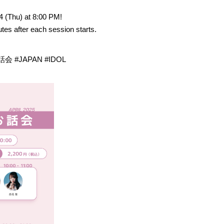
24 (Thu) at 8:00 PM!
tes after each session starts.
 #JAPAN #IDOL