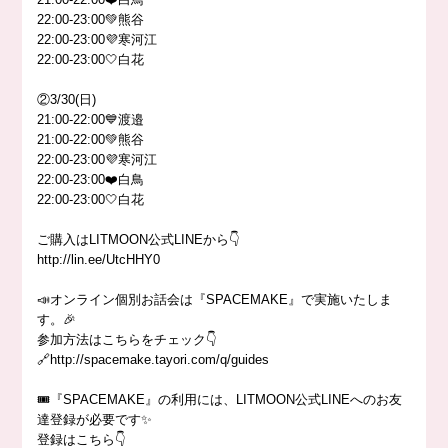
22:00-23:00💚熊谷
22:00-23:00💜寒河江
22:00-23:00🤍白花
②3/30(日)
21:00-22:00💙渡邉
21:00-22:00💚熊谷
22:00-23:00💜寒河江
22:00-23:00❤️白鳥
22:00-23:00🤍白花
ご購入はLITMOON公式LINEから👇
http://lin.ee/UtcHHY0
📣オンライン個別お話会は『SPACEMAKE』で実施いたしま
す。🎉
参加方法はこちらをチェック👇
🔗http://spacemake.tayori.com/q/guides
🎟『SPACEMAKE』の利用には、LITMOON公式LINEへのお友
達登録が必要です✨
登録はこちら👇