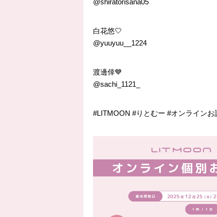
@shiratorisana05
白花悠🤍
@yuuyuu__1224
渡邊倖💙
@sachi_1121_
#LITMOON #りとむー #オンラインお話会