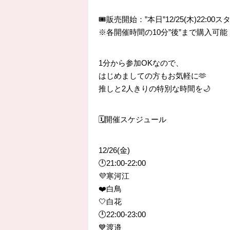
🎟販売開始：”本日”12/25(木)22:00
※各開催時間の10分”後”まで購入可能
1分から参加OKなので、
はじめましての方もお気軽に🫶
推しと2人きりの特別な時間を🌙
🗓開催スケジュール
12/26(金)
🕛21:00-22:00
💜寒河江
❤️白鳥
🤍白花
🕛22:00-23:00
💙渡邉