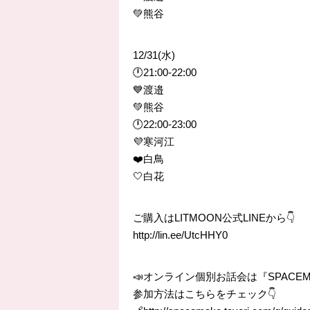
💚熊谷
12/31(水)
🕛21:00-22:00
💙渡邉
💚熊谷
🕛22:00-23:00
💜寒河江
❤️白鳥
🤍白花
ご購入はLITMOON公式LINEから👇
http://lin.ee/UtcHHY0
📣オンライン個別お話会は『SPACE
参加方法はこちらをチェック👇