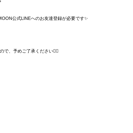
s
ITMOON公式LINEへのお友達登録が必要です✨
、予めご了承ください🙇‍♀️