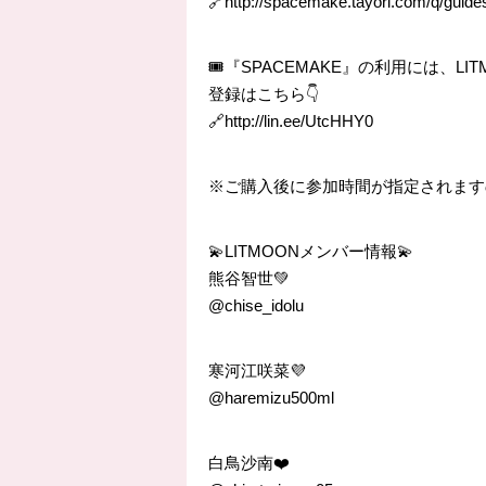
🔗http://spacemake.tayori.com/q/guide
🎟『SPACEMAKE』の利用には、L
登録はこちら👇
🔗http://lin.ee/UtcHHY0
※ご購入後に参加時間が指定されますので
💫LITMOONメンバー情報💫
熊谷智世💚
@chise_idolu
寒河江咲菜💜
@haremizu500ml
白鳥沙南❤️