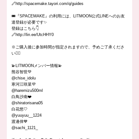
🔗http://spacemake.tayori.com/q/guides
🎟『SPACEMAKE』の利用には、LITMOON公式LINEへのお友
達登録が必要です✨
登録はこちら👇
🔗http://lin.ee/UtcHHY0
※ご購入後に参加時間が指定されますので、予めご了承くださ
い🙇‍♀️
💫LITMOONメンバー情報💫
熊谷智世💚
@chise_idolu
寒河江咲菜💜
@haremizu500ml
白鳥沙南❤️
@shiratorisana05
白花悠🤍
@yuuyuu__1224
渡邊倖💙
@sachi_1121_