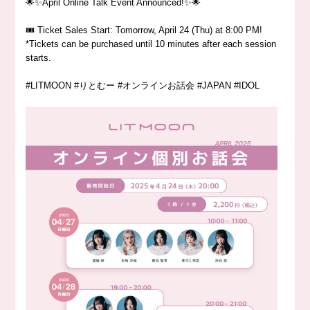
🌟✨April Online Talk Event Announced!✨🌟
🎟 Ticket Sales Start: Tomorrow, April 24 (Thu) at 8:00 PM!
*Tickets can be purchased until 10 minutes after each session
starts.
#LITMOON #りとむー #オンラインお話会 #JAPAN #IDOL