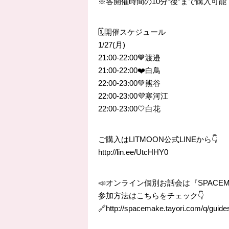
※各開催時間の10分”後”まで購入可能
🗓開催スケジュール
1/27(月)
21:00-22:00💙渡邉
21:00-22:00❤️白鳥
22:00-23:00💚熊谷
22:00-23:00💜寒河江
22:00-23:00🤍白花
ご購入はLITMOON公式LINEから👇
http://lin.ee/UtcHHY0
📣オンライン個別お話会は『SPACE
参加方法はこちらをチェック👇
🔗http://spacemake.tayori.com/q/guide