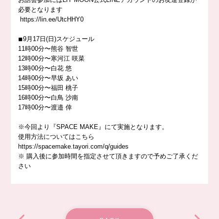
必要となります
https://
lin.ee/UtcHHY0
◾︎9月17日(日)スケジュール
11時00分〜熊谷 智世
12時00分〜寒河江 咲菜
13時00分〜白花 悠
14時00分〜早坂 あい
15時00分〜福田 桃子
16時00分〜白鳥 沙南
17時00分〜渡邉 倖
※今回より『SPACE MAKE』にて実施となります。
使用方法についてはこちら
https://
spacemake.tayori.com/q/guides
※ 購入後に参加時間を指定させて頂きますので予めご了承くだ
さい