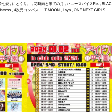
ts , 七星七愛 , にとくり。 , 花時雨と果ての月 , ハニースパイスRe. , BLACK
tress , 4次元コンパス , LIT MOON , Layn , ONE NEXT GIRLS