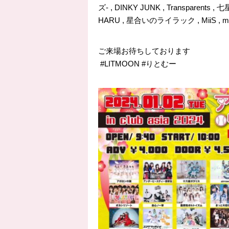
ズ- , DINKY JUNK , Transparen
HARU , 星合いのライラック , MiiS , mis
ご来場お待ちしております
#LITMOON
#りとむー