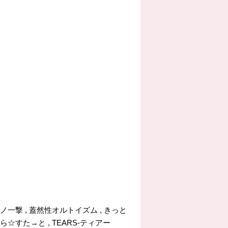
会心ノ一撃 , 蓋然性オルトイズム , きっと
ぜろから☆すた→と , TEARS-ティアー