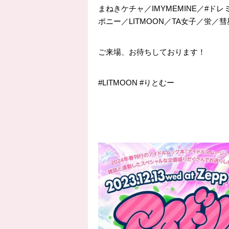
まねきケチャ／IMYMEMINE／#ドレミフ
ポニー／LITMOON／TA女子／蛍／彗星♩d
ご来場、お待ちしております！
#LITMOON
#りとむー