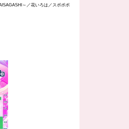
IRAISAGASHI～／花いろは／スポポポ