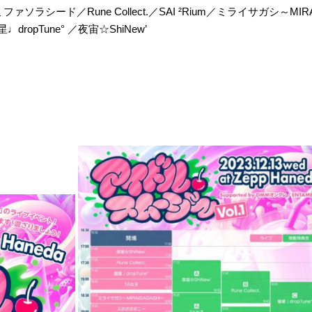
ァソラシード／Rune Collect.／SAI ²Rium／ミライサガシ～M
ropTune° ／夜宙☆ShiNew’