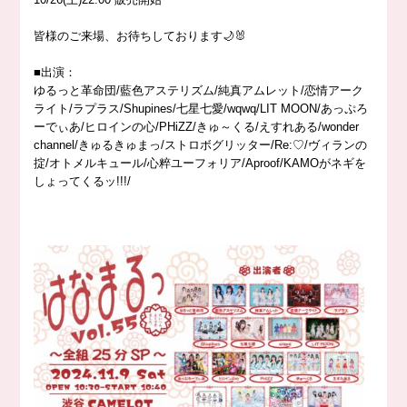
皆様のご来場、お待ちしております🌙🐰
■出演：
ゆるっと革命団/藍色アステリズム/純真アムレット/恋情アーク
ライト/ラプラス/Shupines/七星七愛/wqwq/LIT MOON/あっぷろ
ーでぃあ/ヒロインの心/PHiZZ/きゅ～くる/えすれある/wonder
channel/きゅるきゅまっ/ストロボグリッター/Re:♡/ヴィランの
掟/オトメルキュール/心粹ユーフォリア/Aproof/KAMOがネギを
しょってくるッ!!!/