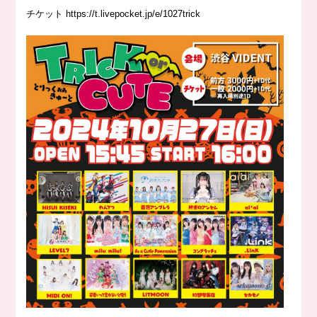
チケット
https://
t.livepocket.jp/e/1027trick