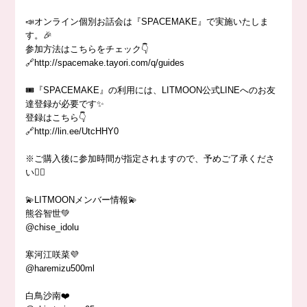
📣オンライン個別お話会は『SPACEMAKE』で実施いたしま
す。🎉
参加方法はこちらをチェック👇
🔗http://spacemake.tayori.com/q/guides
🎟『SPACEMAKE』の利用には、LITMOON公式LINEへのお友
達登録が必要です✨
登録はこちら👇
🔗http://lin.ee/UtcHHY0
※ご購入後に参加時間が指定されますので、予めご了承くださ
い🙇‍♀️
💫LITMOONメンバー情報💫
熊谷智世💚
@chise_idolu
寒河江咲菜💜
@haremizu500ml
白鳥沙南❤️