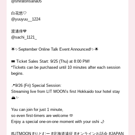
@shiratorisana05
白花悠🤍
@yuuyuu__1224
渡邊倖💙
@sachi_1121_
🌟✨September Online Talk Event Announced!✨🌟
🎟 Ticket Sales Start: 9/25 (Thu) at 8:00 PM!
*Tickets can be purchased until 10 minutes after each session
begins.
📍9/26 (Fri) Special Session:
Streaming live from LIT MOON’s first Hokkaido tour hotel stay
🏔️✨
You can join for just 1 minute,
so even first-timers are welcome 🫶
Enjoy a special one-on-one moment with your oshi 🌙
#LITMOON #りとむー #北海道遠征 #オンラインお話会 #JAPAN