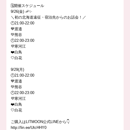
🗓開催スケジュール
9/26(金) 🦐✨
＼初の北海道遠征・宿泊先からのお話会！／
🕛21:00-22:00
💙渡邉
💚熊谷
🕛22:00-23:00
💜寒河江
❤️白鳥
🤍白花
9/29(月)
🕛21:00-22:00
💙渡邉
💚熊谷
🕛22:00-23:00
💜寒河江
❤️白鳥
🤍白花
ご購入はLITMOON公式LINEから👇
http://lin.ee/UtcHHY0