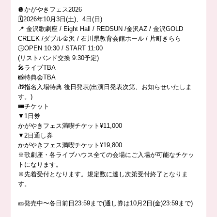
🪩かがやきフェス2026
🗓️2026年10月3日(土)、4日(日)
📍 金沢歌劇座 / Eight Hall / REDSUN /金沢AZ / 金沢GOLD
CREEK /ダブル金沢 / 石川県教育会館ホール / 片町きらら
🕒OPEN 10:30 / START 11:00
(リストバンド交換 9:30予定)
🎤ライブTBA
📸特典会TBA
🎁指名入場特典 後日発表(出演日発表次第、お知らせいたしま
す。)
🎟️チケット
▼1日券
かがやきフェス満喫チケット¥11,000
▼2日通し券
かがやきフェス満喫チケット¥19,800
※歌劇座・各ライブハウス全ての会場にご入場が可能なチケッ
トになります。
※先着受付となります。規定数に達し次第受付終了となりま
す。
🎫発売中〜各日前日23:59まで(通し券は10月2日(金)23:59まで)