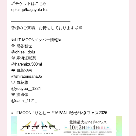
🔗チケットはこちら
eplus.jp/kagayaki-fes
━━━━━━━━━━━━━━━
皆様のご来場、お待ちしております🌙🐰
💫LIT MOONメンバー情報💫
💚 熊谷智世
@chise_idolu
💜 寒河江咲菜
@haremizu500ml
❤️ 白鳥沙南
@shiratorisana05
🤍 白花悠
@yuuyuu__1224
💙 渡邊倖
@sachi_1121_
#LITMOON #りとむー #JAPAN #かがやきフェス2026