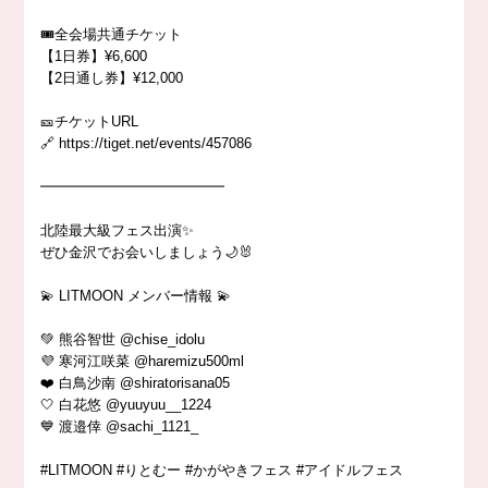
🎟️全会場共通チケット
【1日券】¥6,600
【2日通し券】¥12,000
🎫チケットURL
🔗 https://tiget.net/events/457086
━━━━━━━━━━━━━
北陸最大級フェス出演✨
ぜひ金沢でお会いしましょう🌙🐰
💫 LITMOON メンバー情報 💫
💚 熊谷智世 @chise_idolu
💜 寒河江咲菜 @haremizu500ml
❤️ 白鳥沙南 @shiratorisana05
🤍 白花悠 @yuuyuu__1224
💙 渡邉倖 @sachi_1121_
#LITMOON #りとむー #かがやきフェス #アイドルフェス