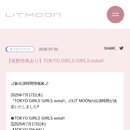
SHARE :
2025.07.02
ライブ/イベント
【複数特典あり】TOKYO GIRLS GIRLS extra!!
🌙
🎤
出演時間情報
🎤
🌙
2025年7月17日(木)
『TOKYO GIRLS GIRLS extra!!』のLIT MOONの出演時間が決
定いたしました
‼️
🪩
TOKYO GIRLS GIRLS extra!!
🗓️
2025年7月17日(木)
📍
TOKYO FM HALL