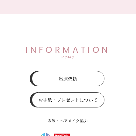
INFORMATION
いろいろ
出演依頼
お手紙・プレゼントについて
衣装・ヘアメイク協力