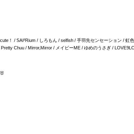
 Alcute！ / SAI²Rium / しろもん / selfish / 手羽先センセーション
 / Pretty Chuu / Mirror,Mirror / メイビーME / ゆめのうさぎ / LOVE9
🐰