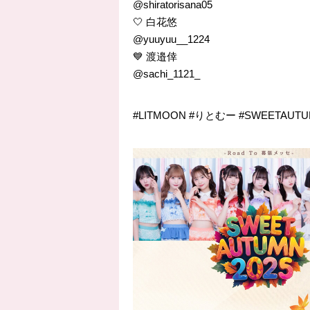
@shiratorisana05
🤍 白花悠
@yuuyuu__1224
💙 渡邉倖
@sachi_1121_
#LITMOON #りとむー #SWEETAUTU