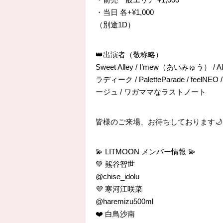
・当日 各+¥1,000
（別途1D）
👑出演者（敬称略）
Sweet Alley / I’mew（あいみゅう） /
ラディーク / PaletteParade / feelNEO
ージュ / ワガママなラストノート
皆様のご来場、お待ちしております🌙
💫 LITMOON メンバー情報 💫
💚 熊谷智世
@chise_idolu
💜 寒河江咲菜
@haremizu500ml
❤️ 白鳥沙南