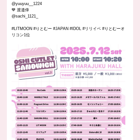
@yuuyuu__1224
💙 渡邉倖
@sachi_1121_
#LITMOON #りとむー #JAPAN #IDOL #リリイベ #りとむーオ
リコン1位