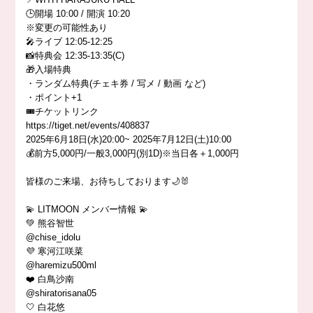
🕒開場 10:00 / 開演 10:20
※変更の可能性あり
🎤ライブ 12:05-12:25
📸特典会 12:35-13:35(C)
🎁入場特典
・ランダム特典(チェキ券 / 写メ / 動画 など)
・ポイント+1
🎟️チケットリンク
https://tiget.net/events/408837
2025年6月18日(水)20:00~ 2025年7月12日(土)10:00
💰前方5,000円/一般3,000円(別1D)※当日各＋1,000円
皆様のご来場、お待ちしております🌙🐰
💫 LITMOON メンバー情報 💫
💚 熊谷智世
@chise_idolu
💜 寒河江咲菜
@haremizu500ml
❤️ 白鳥沙南
@shiratorisana05
🤍 白花悠