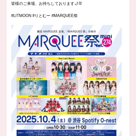
皆様のご来場、お待ちしております🌙🐰
#LITMOON #りとむー #MARQUEE祭