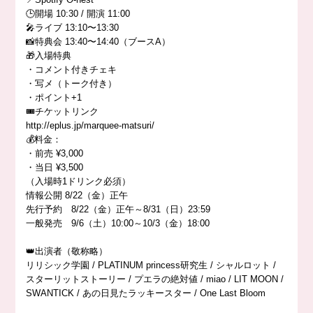
🕒開場 10:30 / 開演 11:00
🎤ライブ 13:10〜13:30
📸特典会 13:40〜14:40（ブースA）
🎁入場特典
・コメント付きチェキ
・写メ（トーク付き）
・ポイント+1
🎟️チケットリンク
http://eplus.jp/marquee-matsuri/
💰料金：
・前売 ¥3,000
・当日 ¥3,500
（入場時1ドリンク必須）
情報公開 8/22（金）正午
先行予約 8/22（金）正午～8/31（日）23:59
一般発売 9/6（土）10:00～10/3（金）18:00
👑出演者（敬称略）
リリシック学園 / PLATINUM princess研究生 / シャルロット /
スターリットストーリー / プエラの絶対値 / miao / LIT MOON /
SWANTICK / あの日見たラッキースター / One Last Bloom