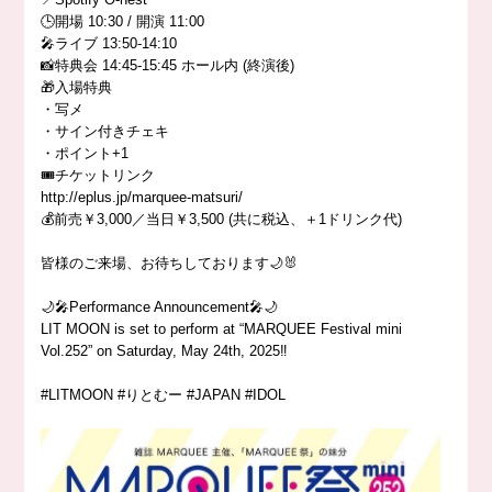
🕒開場 10:30 / 開演 11:00
🎤ライブ 13:50-14:10
📸特典会 14:45-15:45 ホール内 (終演後)
🎁入場特典
・写メ
・サイン付きチェキ
・ポイント+1
🎟️チケットリンク
http://eplus.jp/marquee-matsuri/
💰前売￥3,000／当日￥3,500 (共に税込、＋1ドリンク代)
皆様のご来場、お待ちしております🌙🐰
🌙🎤Performance Announcement🎤🌙
LIT MOON is set to perform at “MARQUEE Festival mini
Vol.252” on Saturday, May 24th, 2025‼️
#LITMOON #りとむー #JAPAN #IDOL