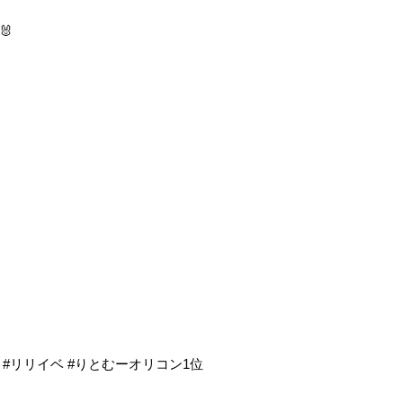
🐰
IDOL #リリイベ #りとむーオリコン1位