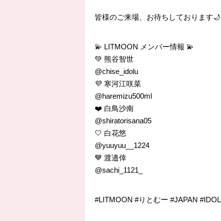
皆様のご来場、お待ちしております🌙
💫 LITMOON メンバー情報 💫
💚 熊谷智世
@chise_idolu
💜 寒河江咲菜
@haremizu500ml
❤️ 白鳥沙南
@shiratorisana05
🤍 白花悠
@yuuyuu__1224
💙 渡邉倖
@sachi_1121_
#LITMOON #りとむー #JAPAN #