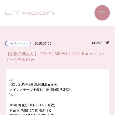
SHARE :
2025.07.02
ライブ/イベント
【複数特典あり】IDOL SUMMER JUNGLE🔥メインス
テージ争奪戦🔥
/／
IDOL SUMMER JUNGLE🔥🔥🔥
メインステージ争奪戦、出演時間決定💥‼️
\＼
📅8月9日(土),10(日),11日(月祝)
お台場R地区にて開催される