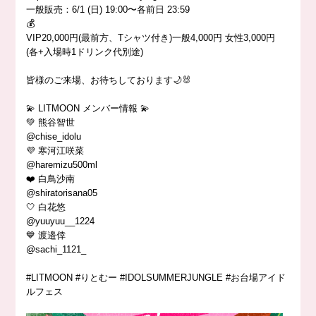
一般販売：6/1 (日) 19:00〜各前日 23:59
💰
VIP20,000円(最前方、Tシャツ付き)一般4,000円 女性3,000円
(各+入場時1ドリンク代別途)
皆様のご来場、お待ちしております🌙🐰
💫 LITMOON メンバー情報 💫
💚 熊谷智世
@chise_idolu
💜 寒河江咲菜
@haremizu500ml
❤️ 白鳥沙南
@shiratorisana05
🤍 白花悠
@yuuyuu__1224
💙 渡邉倖
@sachi_1121_
#LITMOON #りとむー #IDOLSUMMERJUNGLE #お台場アイド
ルフェス