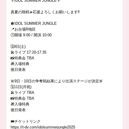
🌴IDOL SUMMER JUNGLE🌴
真夏の熱戦☀️応援よろしくお願いします‼️
🪩IDOL SUMMER JUNGLE
📍お台場R地区
🕒開場 9:00 / 開演 10:00
🗓️9日(土)
🎤ライブ 17:20-17:35
📸特典会 TBA
🎁入場特典
後日発表
🚨9日・10日の争奪戦結果により出演ステージが決定🚨
🗓️11日(月祝)
🎤ライブ TBA
📸特典会 TBA
🎁入場特典
後日発表
🎟️チケットリンク
https://t-dv.com/idolsummerjungle2025