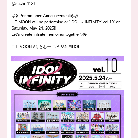
@sachi_1121_
🌙🎤Performance Announcement🎤🌙
LIT MOON will be performing at “IDOL ∞ INFINITY vol.10” on
Saturday, May 24, 2025‼️
Let’s create infinite memories together✨💫
#LITMOON #りとむー #JAPAN #IDOL