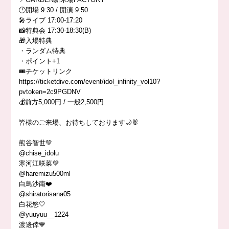
🕒開場 9:30 / 開演 9:50
🎤ライブ 17:00-17:20
📸特典会 17:30-18:30(B)
🎁入場特典
・ランダム特典
・ポイント+1
🎟️チケットリンク
https://ticketdive.com/event/idol_infinity_vol10?
pvtoken=2c9PGDNV
💰前方5,000円 / 一般2,500円
皆様のご来場、お待ちしております🌙🐰
熊谷智世💚
@chise_idolu
寒河江咲菜💜
@haremizu500ml
白鳥沙南❤️
@shiratorisana05
白花悠🤍
@yuuyuu__1224
渡邊倖💙