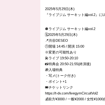
2025年5月29日(木)
『ライブジム サーキット編vol.2』にL
🪩ライブジム サーキット編vol.2
🗓️2025年5月29日(木)
📍渋谷DESEO
🕒開場 14:45 / 開演 15:00
※変更の可能性あり
🎤ライブ 19:50-20:10
📸特典会 20:50-21:55(終演後)
🎁入場特典
・写メ(トーク付き)
・ポイント+1
🎟️チケットリンク
https://t-dv.com/livegymCircuitVol2
💰前方¥3000 / 一般¥2000 / 女性¥1000