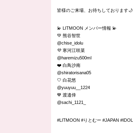
皆様のご来場、お待ちしております🌙
💫 LITMOON メンバー情報 💫
💚 熊谷智世
@chise_idolu
💜 寒河江咲菜
@haremizu500ml
❤️ 白鳥沙南
@shiratorisana05
🤍 白花悠
@yuuyuu__1224
💙 渡邉倖
@sachi_1121_
#LITMOON #りとむー #JAPAN #