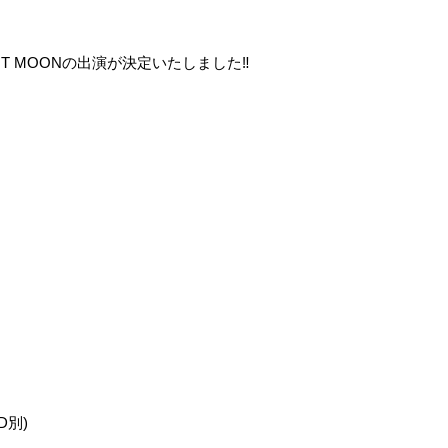
IT MOONの出演が決定いたしました‼️
(D別)