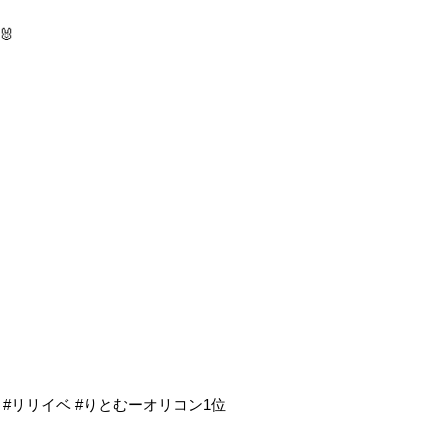
🐰
IDOL #リリイベ #りとむーオリコン1位