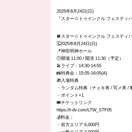
2025年8月24日(日)
『スター☆トゥインクル フェスティバル 
🪩スター☆トゥインクル フェスティバル 
🗓️2025年8月24日(日)
📍神田明神ホール
🕒開場 11:00 / 開演 11:30（予定）
🎤ライブ：14:30-14:55
📸特典会：15:05-16:05(A)
🎁入場特典
・ランダム特典（チェキ券 / 写メ券 /
・ポイント+1
🎟️チケットリンク
https://t-dv.com/LTW_STF05
💰料金：
・前方エリア 6,000円
・一般エリア 3,000円