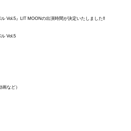
Vol.5』LIT MOONの出演時間が決定いたしました‼️
Vol.5
 動画など）