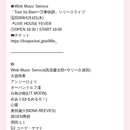
🪩Wink Music Service
「Tout Va Bien〜万事快調」リリースライブ
🗓️2026年6月4日(木)
📍LIVE HOUSE FEVER
🕒OPEN 18:30 / START 19:00
🎟️チケット
https://livepocket.jp/e/9i9o_
━━━━━━━━━━━━━━
🎼
Wink Music Service(高浪慶太郎+サリー久保田)
大賀咲希
アンジーひより
オーバンドルフ凜
白鳥沙南(LIT MOON)
めあり(ゆるめるモ！)
心愛
奥田健介(NONA REEVES)
原GEN秀樹
岡田ユミ
DJ コーゲ・ヤマト