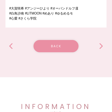
#大賀咲希 #アンジーひより #オーバンドルフ凜
#白鳥沙南 #LITMOON #めあり #ゆるめるモ
#心愛 #さくら学院
BACK
INFORMATION