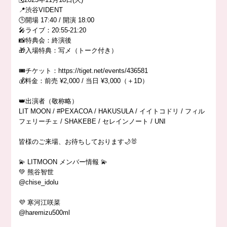
📍渋谷VIDENT
🕒開場 17:40 / 開演 18:00
🎤ライブ：20:55-21:20
📸特典会：終演後
🎁入場特典：写メ（トーク付き）
🎟️チケット：https://tiget.net/events/436581
💰料金：前売 ¥2,000 / 当日 ¥3,000（＋1D）
👑出演者（敬称略）
LIT MOON / #PEXACOA / HAKUSULA / イイトコドリ / フィル
フェリーチェ / SHAKEBE / セレインノート / UNI
皆様のご来場、お待ちしております🌙🐰
💫 LITMOON メンバー情報 💫
💚 熊谷智世
@chise_idolu
💜 寒河江咲菜
@haremizu500ml