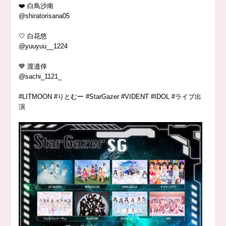
❤️ 白鳥沙南
@shiratorisana05
🤍 白花悠
@yuuyuu__1224
💙 渡邉倖
@sachi_1121_
#LITMOON #りとむー #StarGazer #VIDENT #IDOL #ライブ出
演