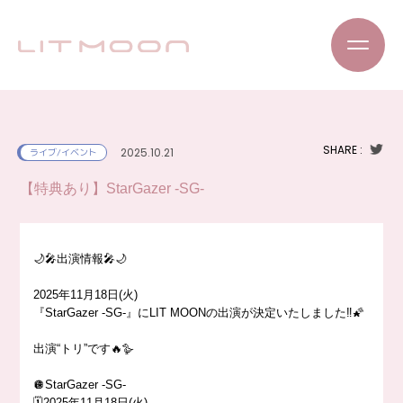
SHARE :
2025.10.21
ライブ/イベント
【特典あり】StarGazer -SG-
🌙🎤出演情報🎤🌙
2025年11月18日(火)
『StarGazer -SG-』にLIT MOONの出演が決定いたしました‼️🌠
出演“トリ”です🔥🪿
🪩StarGazer -SG-
🗓️2025年11月18日(火)