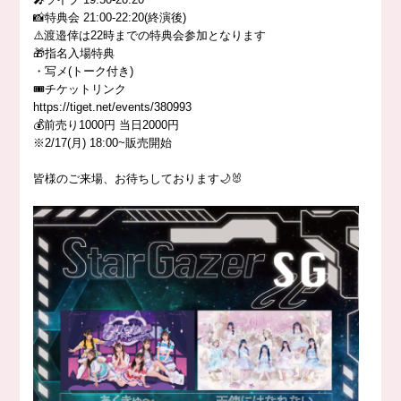
📸特典会 21:00-22:20(終演後)
⚠️渡邉倖は22時までの特典会参加となります
🎁指名入場特典
・写メ(トーク付き)
🎟️チケットリンク
https://tiget.net/events/380993
💰前売り1000円 当日2000円
※2/17(月) 18:00~販売開始
皆様のご来場、お待ちしております🌙🐰