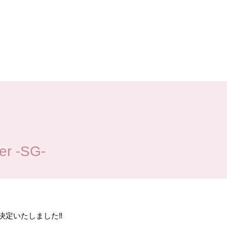
 -SG-
出演が決定いたしました‼️