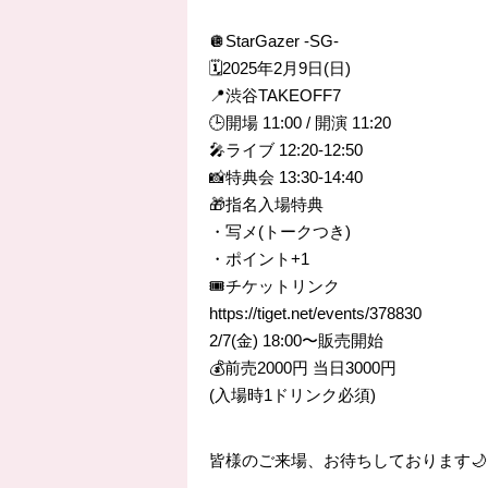
🪩StarGazer -SG-
🗓️2025年2月9日(日)
📍渋谷TAKEOFF7
🕒開場 11:00 / 開演 11:20
🎤ライブ 12:20-12:50
📸特典会 13:30-14:40
🎁指名入場特典
・写メ(トークつき)
・ポイント+1
🎟️チケットリンク
https://tiget.net/events/378830
2/7(金) 18:00〜販売開始
💰前売2000円 当日3000円
(入場時1ドリンク必須)
皆様のご来場、お待ちしております🌙