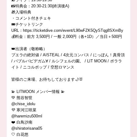
📸特典会：20:30-21:30(終演後A)
🎁入場特典
・コメント付きチェキ
🎟️チケットリンク
URL：https://ticketdive.com/event/L90wFZK5QySTqg8SXmBy
💰料金：前方 3,500円 / 一般 2,000円（各+1D）／当日＋500円
👑出演者（敬称略）
プエラの絶対値 / AISTEAL / 4次元コンパス / にっぽん！真骨頂
/ バブルバビデガム∀ / ルシフェルの園。 / LIT MOON / ポララ
イト / ニコルポップ / 空想ロマンス
皆様のご来場、お待ちしております🌙🐰
💫 LITMOON メンバー情報 💫
💚 熊谷智世
@chise_idolu
💜 寒河江咲菜
@haremizu500ml
❤️ 白鳥沙南
@shiratorisana05
🤍 白花悠