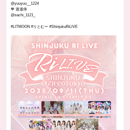
@yuuyuu__1224
💙 渡邉倖
@sachi_1121_
#LITMOON #りとむー #ShinjukuRiLIVE